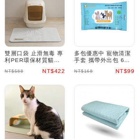
雙層口袋 止滑無毒 專
多包優惠中 寵物清潔
利PER環保材質貓砂
手套 攜帶外出包 6入/
墊
包
NT$422
NT$99
NT$588
NT$168