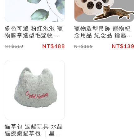
多色可選 粉紅泡泡 寵
寵物造型吊飾 寵物紀
物腳掌造型毛髮收集
念用品 紀念品 鑰匙圈
吊飾套組 珍藏毛孩溫
寵物毛髮蒐集
NT$488
NT$139
NT$610
NT$199
暖 水晶能量
貓草包 逗貓玩具 水晶
貓療癒貓草包 ｜星空