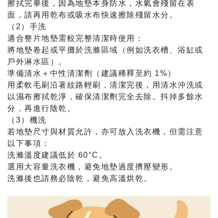
擦拭完畢後，因為地墊本身防水，水氣會殘留在表
面，請再用乾布或吸水布快速擦除殘留水分。
（2）手洗
適合整片地墊需較完整清潔時使用：
將地墊卷起或平攤於洗滌區域（例如洗衣槽、浴缸或
戶外淋水區）。
準備清水＋中性清潔劑（建議稀釋至約 1%）
用柔軟毛刷沿著紋路輕刷，清潔完後，用清水沖洗或
以濕布擦拭乾淨，確保清潔劑完全去除。抖掉多餘水
分，再進行陰乾。
（3）機洗
若地墊尺寸與材質允許，亦可放入洗衣機，但需注意
以下事項：
洗滌溫度建議低於 60°C。
選用大容量洗衣機，避免地墊過度擠壓變形。
洗滌後也請務必陰乾，避免高溫烘乾。