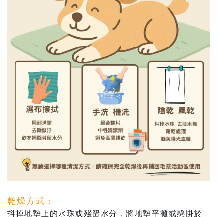
乾燥方式：
抖掉地墊上的水珠或殘留水分，將地墊平攤或懸掛於