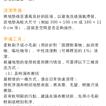
清潔準備：
將地墊移至通風良好的區域，以避免洗後濕氣滯留。
若地墊為較大尺寸（例如 300 × 100 cm 或 180 × 11
0 cm 等），請留意空間是否足夠操作。
準備工具：
柔軟刷子或小毛刷（用於針對「固體附著物」如排泄
物、嘔吐物等）、中性清潔劑（可稀釋至約 1%）清
潔。
根據地墊的使用程度與髒污情況，可選擇以下三種清
洗方式：
（1）及時濕布擦拭
最輕便的一種方式，適合日常快速清理：
用乾淨濕布輕拭地墊表面，將灰塵、毛髮、輕微汙漬
擦除。
若有較明顯的污點，建議在濕布擦拭前，先用小毛刷
輕刷或輕刮乾淨。