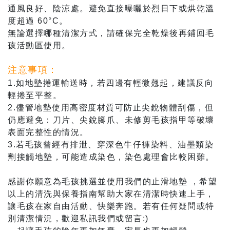
通風良好、陰涼處。避免直接曝曬於烈日下或烘乾溫
度超過 60°C。
無論選擇哪種清潔方式，請確保完全乾燥後再鋪回毛
孩活動區使用。
注意事項：
1.如地墊捲運輸送時，若四邊有輕微翹起，建議反向
輕捲至平整。
2.儘管地墊使用高密度材質可防止尖銳物體刮傷，但
仍應避免：刀片、尖銳腳爪、未修剪毛孩指甲等破壞
表面完整性的情況。
3.若毛孩曾經有排泄、穿深色牛仔褲染料、油墨類染
劑接觸地墊，可能造成染色，染色處理會比較困難。
感謝你願意為毛孩挑選並使用我們的止滑地墊 ，希望
以上的清洗與保養指南幫助大家在清潔時快速上手，
讓毛孩在家自由活動、快樂奔跑。若有任何疑問或特
別清潔情況，歡迎私訊我們或留言:)