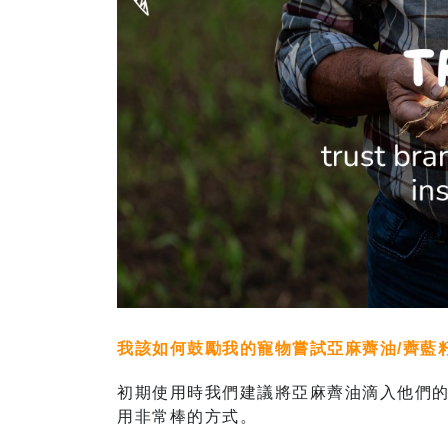
我該如何鼓勵我的寵物嘗試亞麻薺油/薺藍
初期使用時我們建議將亞麻薺油滴入他們
用非常棒的方式。