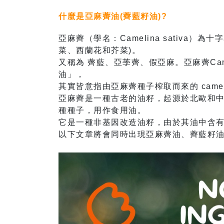
什麼是亞麻薺油(薺藍籽油)?
亞麻薺（學名：Camelina sativa
菜、西蘭花和芥菜)。
又稱為 薺藍、亞荸薺、假亞麻。亞麻薺Cam
油」，
其實皆意指由亞麻薺種子榨取而來的 camelin
亞麻薺是一種古老的油籽，起源於北歐和中亞
種種子，用作食用油。
它是一種非基因改造油籽，由於其油中含有高含
以下文章將會同時出現亞麻薺油、薺藍籽