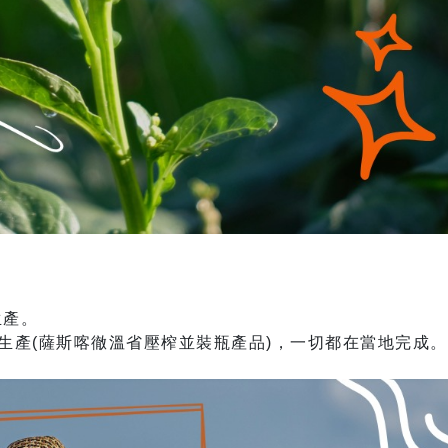
生產。
油生產(薩斯喀徹溫省壓榨並裝瓶產品)，一切都在當地完成。