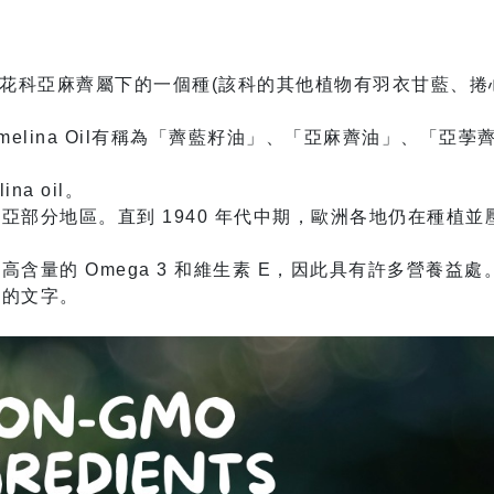
）為十字花科亞麻薺屬下的一個種(該科的其他植物有羽衣甘藍、捲
elina Oil有稱為「薺藍籽油」、「亞麻薺油」、「亞荸
a oil。
部分地區。直到 1940 年代中期，歐洲各地仍在種植並
量的 Omega 3 和維生素 E，因此具有許多營養益處
油的文字。