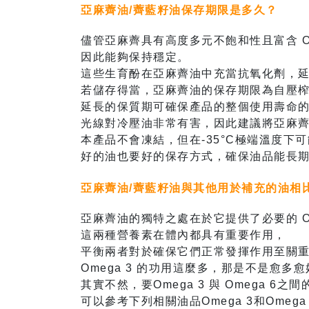
亞麻薺油/薺藍籽油保存期限是多久？
儘管亞麻薺具有高度多元不飽和性且富含 O
因此能夠保持穩定。
這些生育酚在亞麻薺油中充當抗氧化劑，
若儲存得當，亞麻薺油的保存期限為自壓榨之
延長的保質期可確保產品的整個使用壽命
光線對冷壓油非常有害，因此建議將亞麻
本產品不會凍結，但在-35°C極端溫度下
好的油也要好的保存方式，確保油品能長
亞麻薺油/薺藍籽油與其他用於補充的油相
亞麻薺油的獨特之處在於它提供了必要的 Ome
這兩種營養素在體內都具有重要作用，
平衡兩者對於確保它們正常發揮作用至關
Omega 3 的功用這麼多，那是不是愈多
其實不然，要Omega 3 與 Omega 6
可以參考下列相關油品Omega 3和Omeg