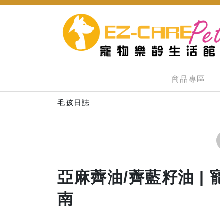
商品專區
毛孩日誌
亞麻薺油/薺藍籽油 | 
南