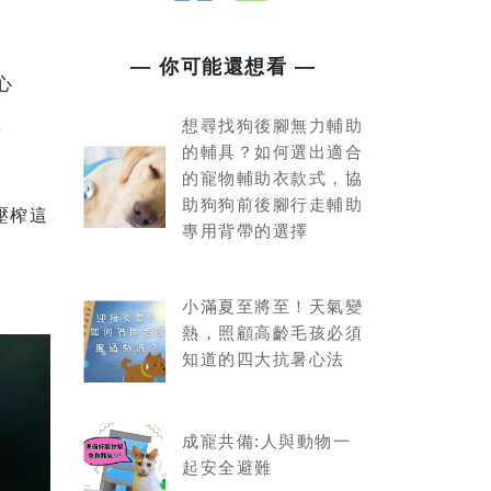
— 你可能還想看 —
心
想尋找狗後腳無力輔助
薺
的輔具？如何選出適合
的寵物輔助衣款式，協
助狗狗前後腳行走輔助
壓榨這
專用背帶的選擇
。
小滿夏至將至！天氣變
熱，照顧高齡毛孩必須
知道的四大抗暑心法
成寵共備:人與動物一
起安全避難