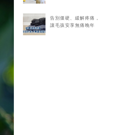
告別僵硬、緩解疼痛，
讓毛孩安享無痛晚年