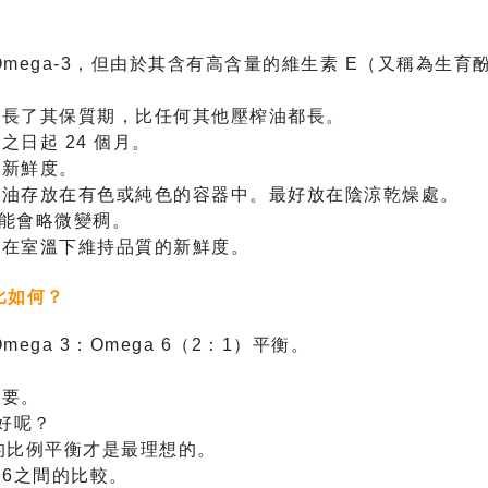
mega-3，但由於其含有高含量的維生素 E（又稱為生育
延長了其保質期，比任何其他壓榨油都長。
日起 24 個月。
的新鮮度。
薺油存放在有色或純色的容器中。最好放在陰涼乾燥處。
可能會略微變稠。
期在室溫下維持品質的新鮮度。
比如何？
ga 3：Omega 6（2：1）平衡。
重要。
愈好呢？
之間的比例平衡才是最理想的。
a 6之間的比較。